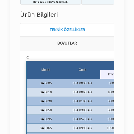
Ürün Bilgileri
TEKNİK ÖZELLİKLER
BOYUTLAR
C
Flow ra
Model
Code
l/min
m³/
SA 0005
03A.0030.AG
500
30
SA 0010
03A.0060.AG
1000
60
SA 0030
03A.0180.AG
3000
18
SA 0050
03A.0300.AG
5000
30
SA 0095
03A.0570.AG
9500
57
SA 0165
03A.0990.AG
16500
99